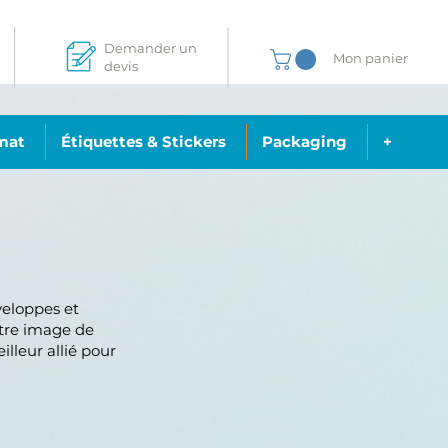
Demander un
Mon panier
devis
mat
Étiquettes & Stickers
Packaging
+
veloppes et
votre image de
lleur allié pour